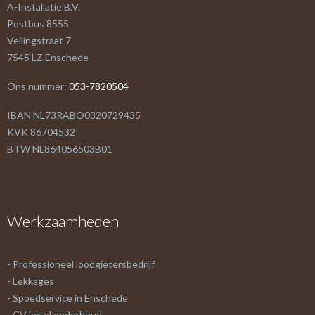
A-Installatie B.V.
Postbus 8555
Veilingstraat 7
7545 LZ Enschede
Ons nummer:
053-7820504
IBAN NL73RABO0320729435
KVK 86704532
BTW NL864056503B01
Werkzaamheden
- Professioneel loodgietersbedrijf
- Lekkages
- Spoedservice in Enschede
- CV ketel onderhoud